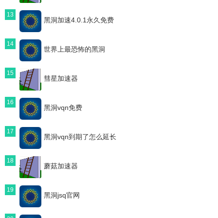
13
黑洞加速4.0.1永久免费
14
世界上最恐怖的黑洞
15
彗星加速器
16
黑洞vqn免费
17
黑洞vqn到期了怎么延长
18
蘑菇加速器
19
黑洞jsq官网