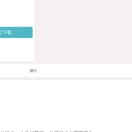
PC下载
排行