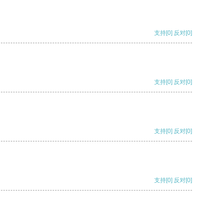
支持
[0]
反对
[0]
支持
[0]
反对
[0]
支持
[0]
反对
[0]
支持
[0]
反对
[0]