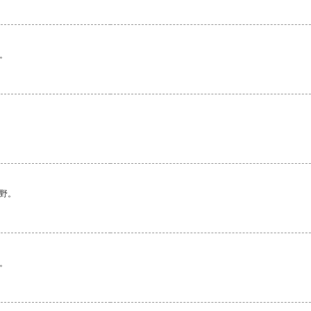
。
野。
。