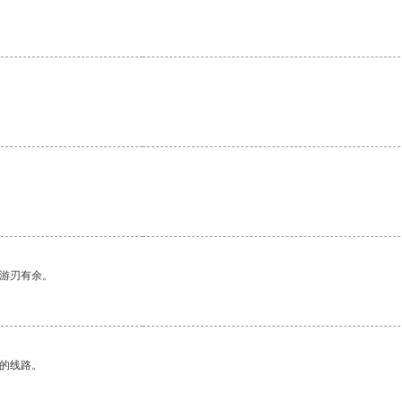
中游刃有余。
区的线路。