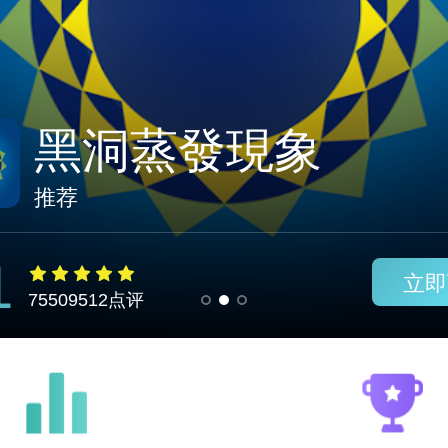
黑洞vqn安卓下载
推荐
1
立即
75509512点评