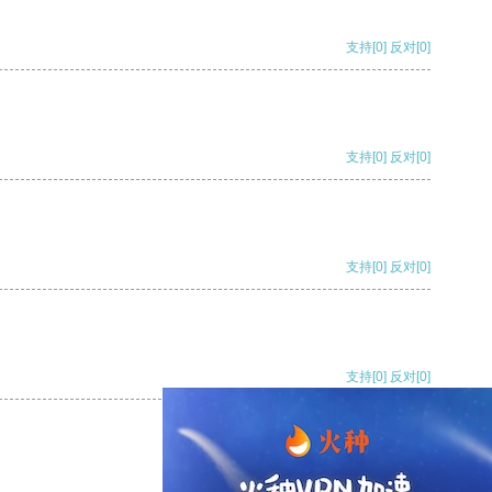
支持
[0]
反对
[0]
支持
[0]
反对
[0]
支持
[0]
反对
[0]
支持
[0]
反对
[0]
支持
[0]
反对
[0]