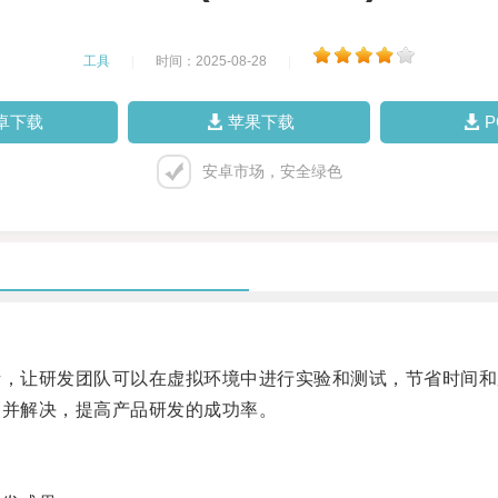
工具
|
时间：2025-08-28
|
卓下载
苹果下载
安卓市场，安全绿色
，让研发团队可以在虚拟环境中进行实验和测试，节省时间和
并解决，提高产品研发的成功率。