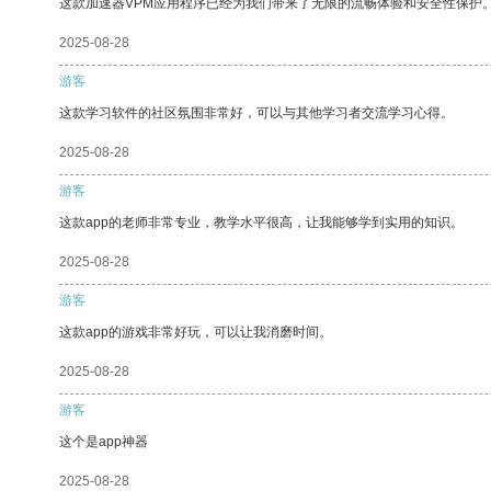
这款加速器VPM应用程序已经为我们带来了无限的流畅体验和安全性保护
2025-08-28
游客
这款学习软件的社区氛围非常好，可以与其他学习者交流学习心得。
2025-08-28
游客
这款app的老师非常专业，教学水平很高，让我能够学到实用的知识。
2025-08-28
游客
这款app的游戏非常好玩，可以让我消磨时间。
2025-08-28
游客
这个是app神器
2025-08-28