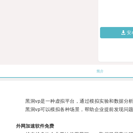
安
简介
黑洞vp是一种虚拟平台，通过模拟实验和数据分析
黑洞vp可以模拟各种场景，帮助企业提前发现问题
外网加速软件免费