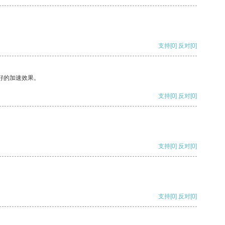
支持
[0]
反对
[0]
好的加速效果。
支持
[0]
反对
[0]
支持
[0]
反对
[0]
支持
[0]
反对
[0]