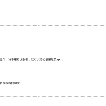
操作。我不用看说明书，就可以轻松使用这款app。
动切换线路的功能。