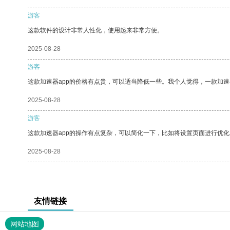
游客
这款软件的设计非常人性化，使用起来非常方便。
2025-08-28
游客
这款加速器app的价格有点贵，可以适当降低一些。我个人觉得，一款加速
2025-08-28
游客
这款加速器app的操作有点复杂，可以简化一下，比如将设置页面进行优化
2025-08-28
友情链接
网站地图