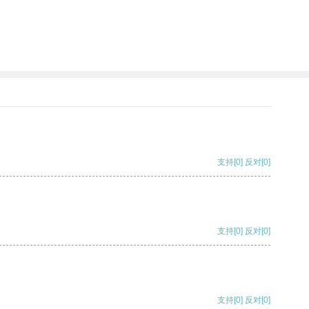
支持
[0]
反对
[0]
支持
[0]
反对
[0]
支持
[0]
反对
[0]