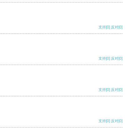
支持
[0]
反对
[0]
支持
[0]
反对
[0]
支持
[0]
反对
[0]
支持
[0]
反对
[0]