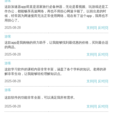
游客
这款加速器app简直是居家旅行必备神器，无论是看视频、玩游戏还是工
作办公，都能畅享高速网络，再也不用担心网速卡顿了。以前出差的时
候，经常因为网速慢而无法正常使用网络，现在有了这个app，我再也不
用担心了。
2025-08-28
支持
[0]
反对
[0]
游客
这款app是我购物的得力助手，让我能够找到最优惠的价格，买到最合适
的商品。
2025-08-28
支持
[0]
反对
[0]
游客
这款学习软件的课程内容非常丰富，涵盖了各个学科的知识。老师的讲
解非常生动，让我能够轻松理解知识点。
2025-08-28
支持
[0]
反对
[0]
游客
这款软件的功能非常全面，可以满足我所有需求。
2025-08-28
支持
[0]
反对
[0]