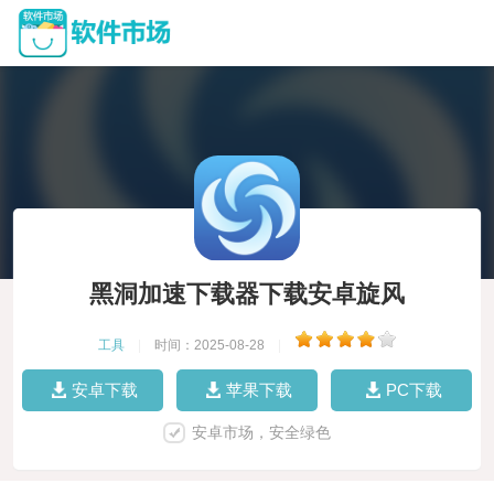
黑洞加速下载器下载安卓旋风
工具
|
时间：2025-08-28
|
安卓下载
苹果下载
PC下载
安卓市场，安全绿色