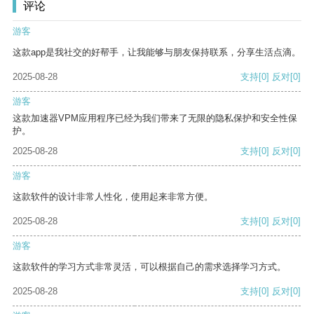
评论
游客
这款app是我社交的好帮手，让我能够与朋友保持联系，分享生活点滴。
2025-08-28
支持
[0]
反对
[0]
游客
这款加速器VPM应用程序已经为我们带来了无限的隐私保护和安全性保
护。
2025-08-28
支持
[0]
反对
[0]
游客
这款软件的设计非常人性化，使用起来非常方便。
2025-08-28
支持
[0]
反对
[0]
游客
这款软件的学习方式非常灵活，可以根据自己的需求选择学习方式。
2025-08-28
支持
[0]
反对
[0]