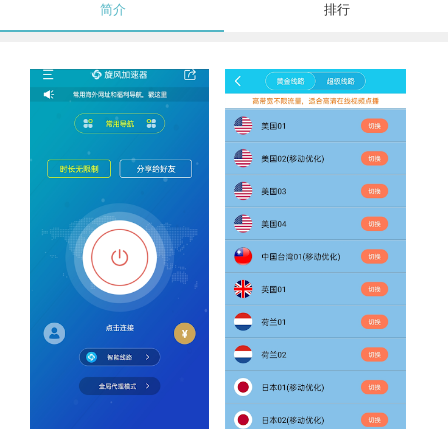
简介
排行