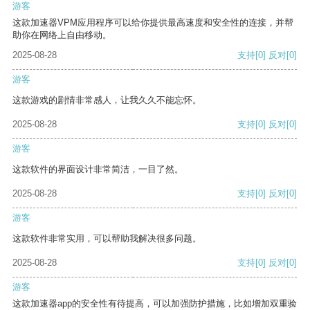
游客
这款加速器VPM应用程序可以给你提供最高速度和安全性的连接，并帮
助你在网络上自由移动。
2025-08-28
支持
[0]
反对
[0]
游客
这款游戏的剧情非常感人，让我久久不能忘怀。
2025-08-28
支持
[0]
反对
[0]
游客
这款软件的界面设计非常简洁，一目了然。
2025-08-28
支持
[0]
反对
[0]
游客
这款软件非常实用，可以帮助我解决很多问题。
2025-08-28
支持
[0]
反对
[0]
游客
这款加速器app的安全性有待提高，可以加强防护措施，比如增加双重验