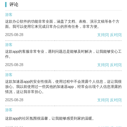
评论
游客
这款办公软件的功能非常全面，涵盖了文档、表格、演示文稿等各个方
面。我可以使用它来完成日常办公的所有任务，非常方便。
2025-08-28
支持
[0]
反对
[0]
游客
这款app的客服非常专业，遇到问题总是能够及时解决，让我能够安心工
作。
2025-08-28
支持
[0]
反对
[0]
游客
这款加速器app的安全性很高，使用过程中不会泄露个人信息，这让我很
放心。我以前使用过一些其他的加速器app，经常会出现个人信息泄露的
情况，这让我非常担心。
2025-08-28
支持
[0]
反对
[0]
游客
这款app的社区氛围很温馨，让我能够感受到家的温暖。