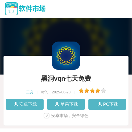
黑洞vqn七天免费
工具
|
时间：2025-08-28
|
安卓下载
苹果下载
PC下载
安卓市场，安全绿色