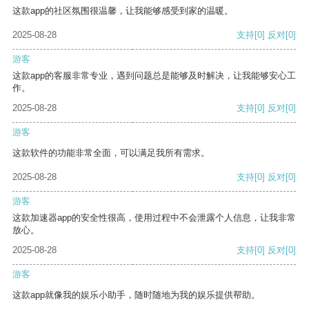
这款app的社区氛围很温馨，让我能够感受到家的温暖。
2025-08-28
支持
[0]
反对
[0]
游客
这款app的客服非常专业，遇到问题总是能够及时解决，让我能够安心工
作。
2025-08-28
支持
[0]
反对
[0]
游客
这款软件的功能非常全面，可以满足我所有需求。
2025-08-28
支持
[0]
反对
[0]
游客
这款加速器app的安全性很高，使用过程中不会泄露个人信息，让我非常
放心。
2025-08-28
支持
[0]
反对
[0]
游客
这款app就像我的娱乐小助手，随时随地为我的娱乐提供帮助。