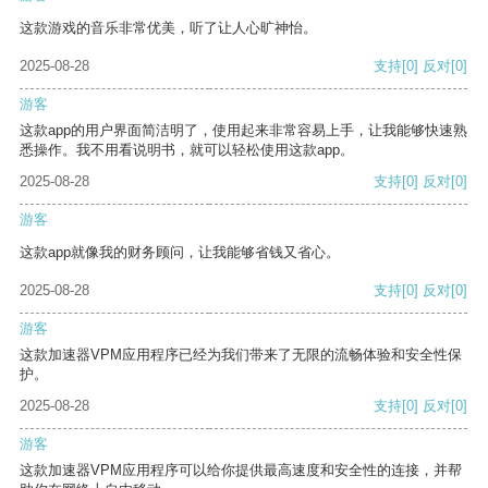
这款游戏的音乐非常优美，听了让人心旷神怡。
2025-08-28
支持
[0]
反对
[0]
游客
这款app的用户界面简洁明了，使用起来非常容易上手，让我能够快速熟
悉操作。我不用看说明书，就可以轻松使用这款app。
2025-08-28
支持
[0]
反对
[0]
游客
这款app就像我的财务顾问，让我能够省钱又省心。
2025-08-28
支持
[0]
反对
[0]
游客
这款加速器VPM应用程序已经为我们带来了无限的流畅体验和安全性保
护。
2025-08-28
支持
[0]
反对
[0]
游客
这款加速器VPM应用程序可以给你提供最高速度和安全性的连接，并帮