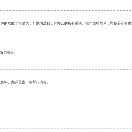
软件的功能非常强大，可以满足我日常办公的所有需求。操作也很简单，即使是小白也
中游刃有余。
找资料、翻译语言、编写代码等。