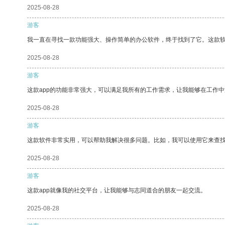
2025-08-28
游客
我一直在寻找一款功能强大、操作简单的办公软件，终于找到了它。这款
2025-08-28
游客
这款app的功能非常强大，可以满足我所有的工作需求，让我能够在工作
2025-08-28
游客
这款软件非常实用，可以帮助我解决很多问题。比如，我可以使用它来查
2025-08-28
游客
这款app就像我的社交平台，让我能够与志同道合的朋友一起交流。
2025-08-28