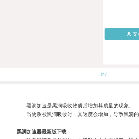
安
简介
黑洞加速是黑洞吸收物质后增加其质量的现象。
当物质被黑洞吸收时，其速度会增加，导致黑洞的
黑洞加速器最新版下载