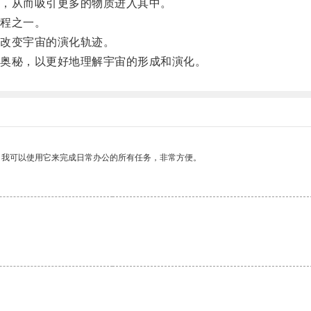
，从而吸引更多的物质进入其中。
程之一。
改变宇宙的演化轨迹。
奥秘，以更好地理解宇宙的形成和演化。
。我可以使用它来完成日常办公的所有任务，非常方便。