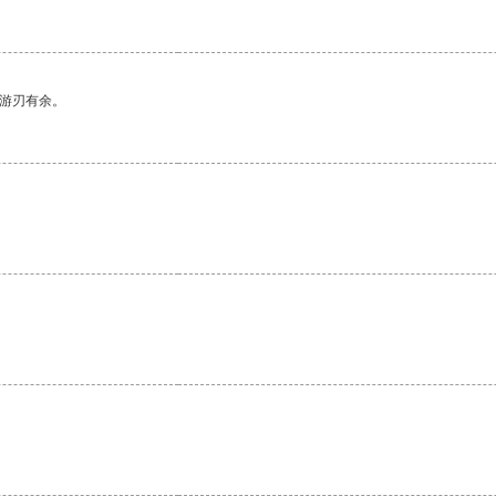
中游刃有余。
。