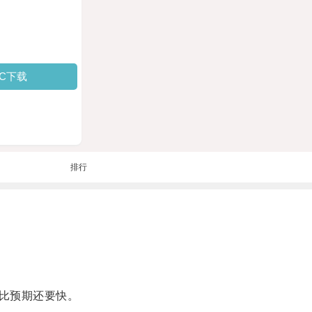
PC下载
排行
比预期还要快。