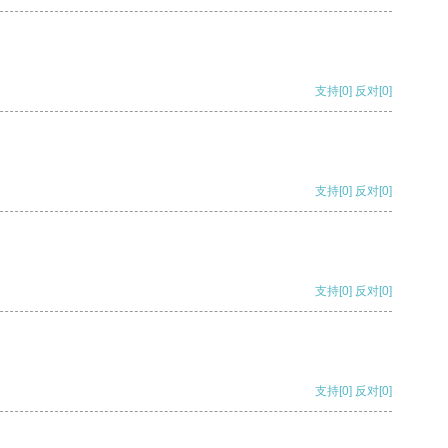
支持
[0]
反对
[0]
支持
[0]
反对
[0]
支持
[0]
反对
[0]
支持
[0]
反对
[0]