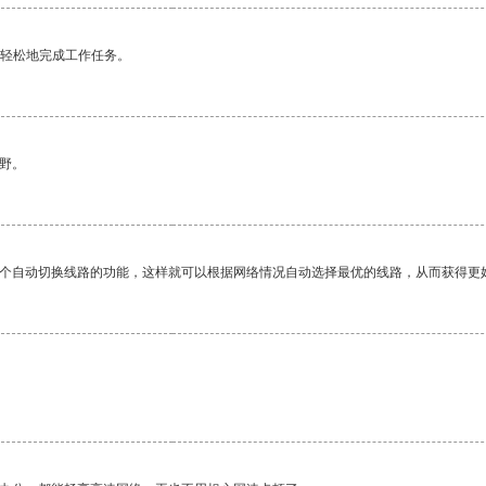
更轻松地完成工作任务。
野。
一个自动切换线路的功能，这样就可以根据网络情况自动选择最优的线路，从而获得更