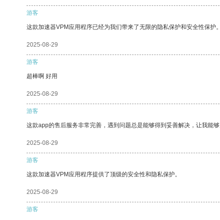
游客
这款加速器VPM应用程序已经为我们带来了无限的隐私保护和安全性保护
2025-08-29
游客
超棒啊 好用
2025-08-29
游客
这款app的售后服务非常完善，遇到问题总是能够得到妥善解决，让我能
2025-08-29
游客
这款加速器VPM应用程序提供了顶级的安全性和隐私保护。
2025-08-29
游客