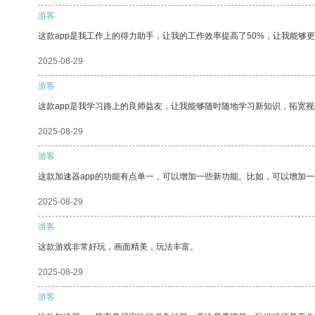
游客
这款app是我工作上的得力助手，让我的工作效率提高了50%，让我能够
2025-08-29
游客
这款app是我学习路上的良师益友，让我能够随时随地学习新知识，拓宽视
2025-08-29
游客
这款加速器app的功能有点单一，可以增加一些新功能。比如，可以增加
2025-08-29
游客
这款游戏非常好玩，画面精美，玩法丰富。
2025-08-29
游客