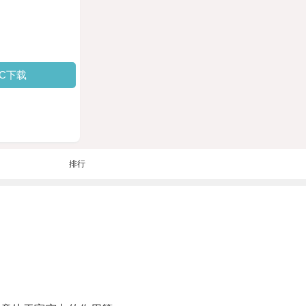
PC下载
排行