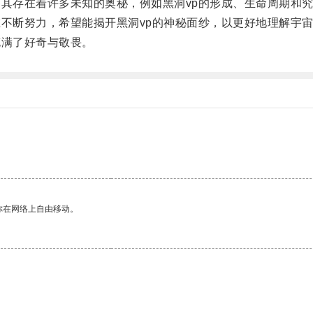
其存在着许多未知的奥秘，例如黑洞vp的形成、生命周期和
不断努力，希望能揭开黑洞vp的神秘面纱，以更好地理解宇
满了好奇与敬畏。
你在网络上自由移动。