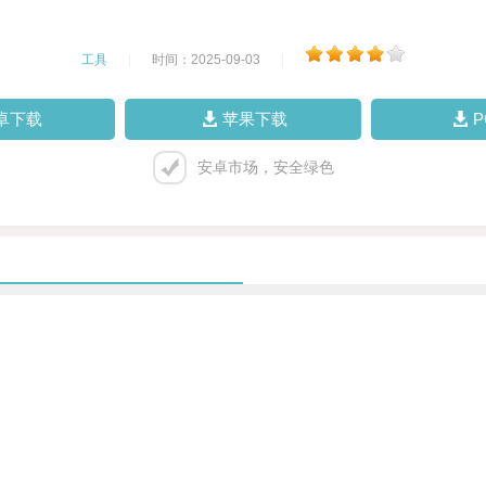
工具
|
时间：2025-09-03
|
卓下载
苹果下载
安卓市场，安全绿色