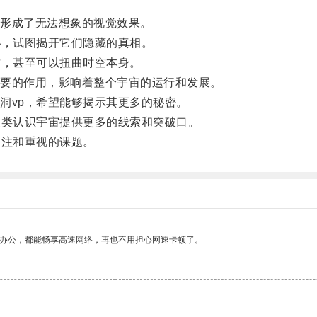
形成了无法想象的视觉效果。
，试图揭开它们隐藏的真相。
，甚至可以扭曲时空本身。
要的作用，影响着整个宇宙的运行和发展。
vp，希望能够揭示其更多的秘密。
类认识宇宙提供更多的线索和突破口。
注和重视的课题。
作办公，都能畅享高速网络，再也不用担心网速卡顿了。