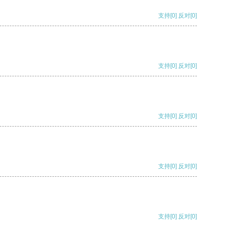
支持
[0]
反对
[0]
支持
[0]
反对
[0]
支持
[0]
反对
[0]
支持
[0]
反对
[0]
支持
[0]
反对
[0]