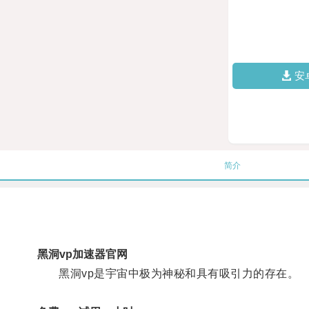
安
简介
黑洞vp加速器官网
黑洞vp是宇宙中极为神秘和具有吸引力的存在。