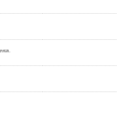
区的线路。