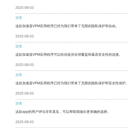
2025-09-03
游客
这款加速器VPM应用程序已经为我们带来了无限的隐私保护和自由。
2025-09-03
游客
这款加速器VPM应用程序可以给你提供全球覆盖和最高安全性的连接。
2025-09-03
游客
这款加速器VPM应用程序已经为我们带来了无限的隐私保护和安全性保护
2025-09-03
游客
这款app的用户评论非常真实，可以帮助我做出更准确的选择。
2025-09-03