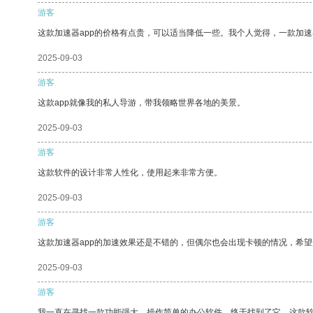
游客
这款加速器app的价格有点贵，可以适当降低一些。我个人觉得，一款加速
2025-09-03
游客
这款app就像我的私人导游，带我领略世界各地的美景。
2025-09-03
游客
这款软件的设计非常人性化，使用起来非常方便。
2025-09-03
游客
这款加速器app的加速效果还是不错的，但偶尔也会出现卡顿的情况，希
2025-09-03
游客
我一直在寻找一款功能强大、操作简单的办公软件，终于找到了它。这款