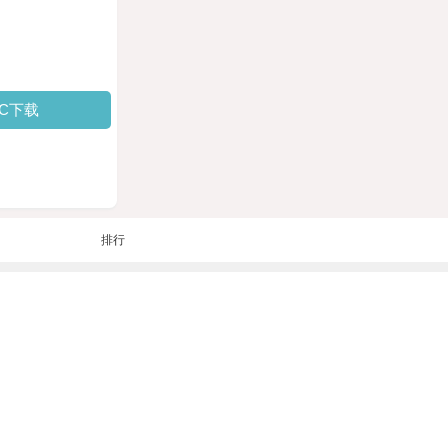
PC下载
排行