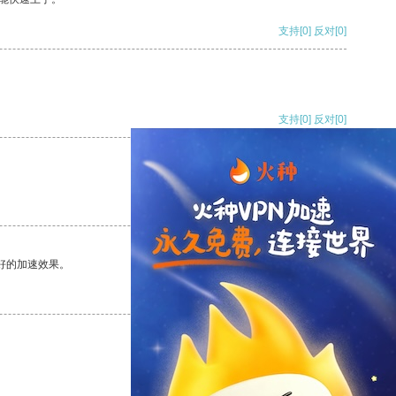
支持
[0]
反对
[0]
支持
[0]
反对
[0]
支持
[0]
反对
[0]
好的加速效果。
支持
[0]
反对
[0]
支持
[0]
反对
[0]