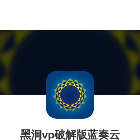
黑洞vp破解版蓝奏云